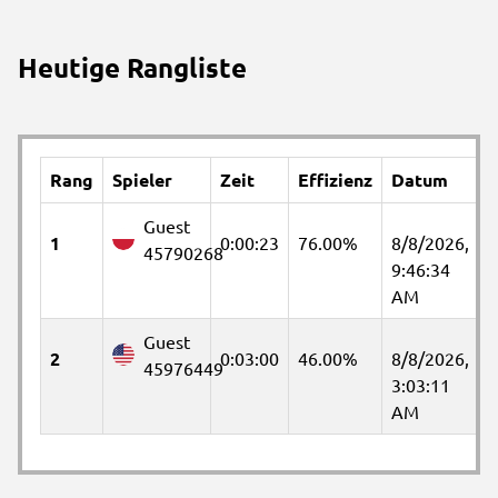
Heutige Rangliste
Rang
Spieler
Zeit
Effizienz
Datum
Guest
1
0:00:23
76.00%
8/8/2026,
45790268
9:46:34
AM
Guest
2
0:03:00
46.00%
8/8/2026,
45976449
3:03:11
AM